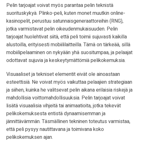
Pelin tarjoajat voivat myös parantaa pelin teknistä
suorituskykyä. Plinko-peli, kuten monet muutkin online-
kasinopelit, perustuu satunnaisgeneraattoreihin (RNG),
jotka varmistavat pelin oikeudenmukaisuuden. Pelin
tarjoajat huolehtivat siitä, että peli toimii sujuvasti kaikilla
alustoilla, erityisesti mobiililaitteilla. Tämä on tärkeää, sillä
mobiilipelaaminen on nykyään yhä suositumpaa, ja pelaajat
odottavat sujuvia ja keskeytymättömiä pelikokemuksia.
Visuaaliset ja tekniset elementit eivät ole ainoastaan
esteettisiä. Ne voivat myös vaikuttaa pelaajien strategiaan
ja siihen, kuinka he valitsevat pelin aikana erilaisia riskejä ja
mahdollisia voittomahdollisuuksia. Pelin tarjoajat voivat
lisätä visuaalisia vihjeitä tai animaatioita, jotka tekevät
pelikokemuksesta entistä dynaamisemman ja
jännittävämmän. Täsmällinen tekninen toteutus varmistaa,
että peli pysyy nautittavana ja toimivana koko
pelikokemuksen ajan.