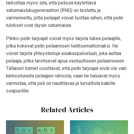
tarkoittaa myös sitä, että pelissä käytettävä
satunnaislukugeneraattori (RNG) on testattu ja
varmennettu, jotta pelaajat voivat luottaa siihen, että pelin
tulokset ovat täysin satunnaisia.
Plinko-pelin tarjoajat voivat myös tarjota tukea pelaajille,
jotka kokevat pelin pelaamisen hallitsemattomaksi. He
voivat tarjota yhteystietoja asiakaspalveluun, joka auttaa
pelaajia, jotka tarvitsevat apua vastuulliseen pelaamiseen.
Tällaiset toimet osoittavat, että pelin tarjoajat eivät ole vain
kiinnostuneita pelaajien rahoista, vaan he haluavat myös
varmistaa, että peli on nautittavaa ja turvallista kaikille
osapuolille.
Related Articles