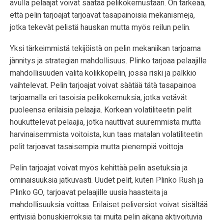
avulla pelaajat voivat säätää pelikokemustaan. On tärkeää,
että pelin tarjoajat tarjoavat tasapainoisia mekanismeja,
jotka tekevät pelistä hauskan mutta myös reilun pelin.
Yksi tärkeimmistä tekijöistä on pelin mekaniikan tarjoama
jännitys ja strategian mahdollisuus. Plinko tarjoaa pelaajille
mahdollisuuden valita kolikkopelin, jossa riski ja palkkio
vaihtelevat. Pelin tarjoajat voivat säätää tätä tasapainoa
tarjoamalla eri tasoisia pelikokemuksia, jotka vetävät
puoleensa erilaisia pelaajia. Korkean volatiliteetin pelit
houkuttelevat pelaajia, jotka nauttivat suuremmista mutta
harvinaisemmista voitoista, kun taas matalan volatiliteetin
pelit tarjoavat tasaisempia mutta pienempiä voittoja.
Pelin tarjoajat voivat myös kehittää pelin asetuksia ja
ominaisuuksia jatkuvasti. Uudet pelit, kuten Plinko Rush ja
Plinko GO, tarjoavat pelaajille uusia haasteita ja
mahdollisuuksia voittaa. Erilaiset peliversiot voivat sisältää
erityisiä bonuskierroksia tai muita pelin aikana aktivoituvia