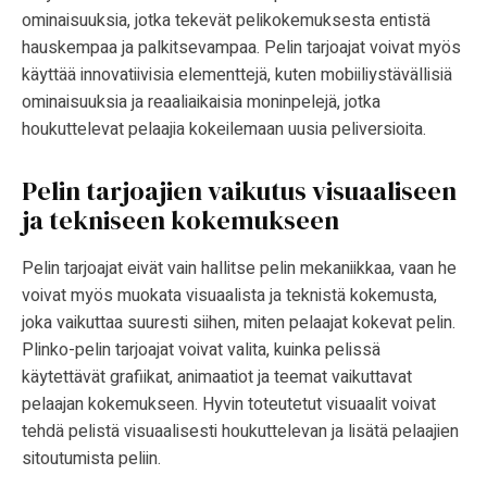
ominaisuuksia, jotka tekevät pelikokemuksesta entistä
hauskempaa ja palkitsevampaa. Pelin tarjoajat voivat myös
käyttää innovatiivisia elementtejä, kuten mobiiliystävällisiä
ominaisuuksia ja reaaliaikaisia moninpelejä, jotka
houkuttelevat pelaajia kokeilemaan uusia peliversioita.
Pelin tarjoajien vaikutus visuaaliseen
ja tekniseen kokemukseen
Pelin tarjoajat eivät vain hallitse pelin mekaniikkaa, vaan he
voivat myös muokata visuaalista ja teknistä kokemusta,
joka vaikuttaa suuresti siihen, miten pelaajat kokevat pelin.
Plinko-pelin tarjoajat voivat valita, kuinka pelissä
käytettävät grafiikat, animaatiot ja teemat vaikuttavat
pelaajan kokemukseen. Hyvin toteutetut visuaalit voivat
tehdä pelistä visuaalisesti houkuttelevan ja lisätä pelaajien
sitoutumista peliin.