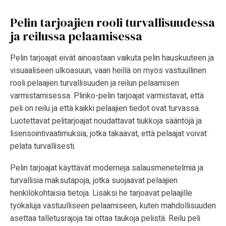
Pelin tarjoajien rooli turvallisuudessa
ja reilussa pelaamisessa
Pelin tarjoajat eivät ainoastaan vaikuta pelin hauskuuteen ja
visuaaliseen ulkoasuun, vaan heillä on myös vastuullinen
rooli pelaajien turvallisuuden ja reilun pelaamisen
varmistamisessa. Plinko-pelin tarjoajat varmistavat, että
peli on reilu ja että kaikki pelaajien tiedot ovat turvassa.
Luotettavat pelitarjoajat noudattavat tiukkoja sääntöjä ja
lisensointivaatimuksia, jotka takaavat, että pelaajat voivat
pelata turvallisesti.
Pelin tarjoajat käyttävät moderneja salausmenetelmiä ja
turvallisia maksutapoja, jotka suojaavat pelaajien
henkilökohtaisia tietoja. Lisäksi he tarjoavat pelaajille
työkaluja vastuulliseen pelaamiseen, kuten mahdollisuuden
asettaa talletusrajoja tai ottaa taukoja pelistä. Reilu peli