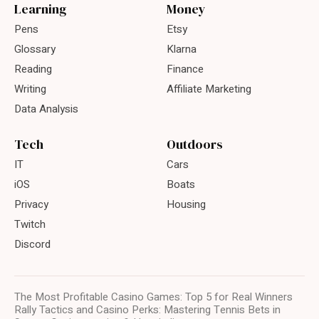
Learning
Money
Pens
Etsy
Glossary
Klarna
Reading
Finance
Writing
Affiliate Marketing
Data Analysis
Tech
Outdoors
IT
Cars
iOS
Boats
Privacy
Housing
Twitch
Discord
The Most Profitable Casino Games: Top 5 for Real Winners
Rally Tactics and Casino Perks: Mastering Tennis Bets in